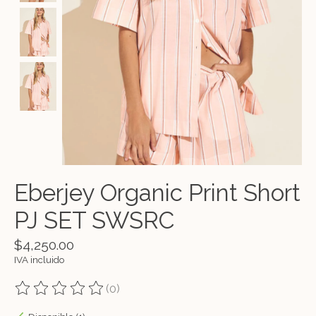
Eberjey Organic Print Short
PJ SET SWSRC
$4,250.00
IVA incluido
(0)
The rating of this product is
0
out of 5