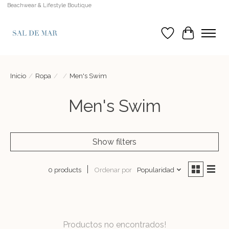
Beachwear & Lifestyle Boutique
Lista de deseos
Cesta
Inicio
/
Ropa
/
/
Men's Swim
Men's Swim
Show filters
Ordenar por
Popularidad
0 products
Productos no encontrados!