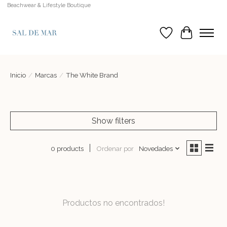
Beachwear & Lifestyle Boutique
Lista de deseos
Cesta
Inicio
/
Marcas
/
The White Brand
Show filters
Ordenar por
Novedades
0 products
Productos no encontrados!