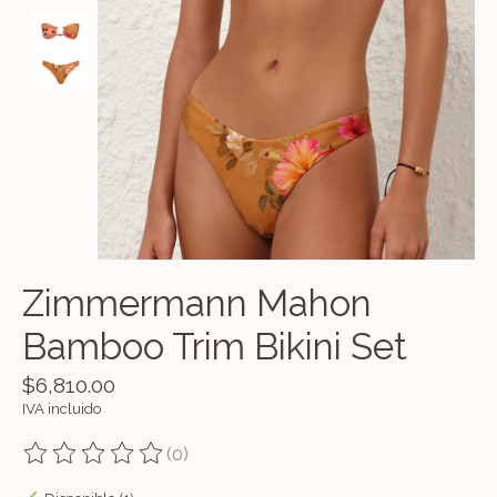
Zimmermann Mahon
Bamboo Trim Bikini Set
$6,810.00
IVA incluido
(0)
The rating of this product is
0
out of 5