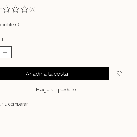
(0)
ting of this product is
0
out of 5
onible (1)
d:
Añadir a la cesta
Haga su pedido
ir a comparar