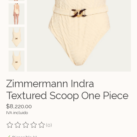
Zimmermann Indra
Textured Scoop One Piece
$8,220.00
IVA incluido
(0)
The rating of this product is
0
out of 5