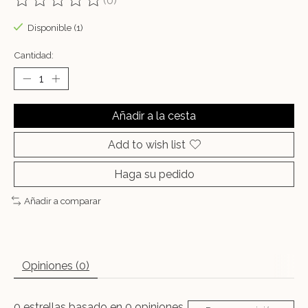
(0)
The rating of this product is
0
out of 5
Disponible (1)
Cantidad:
Añadir a la cesta
Add to wish list
Haga su pedido
Añadir a comparar
Opiniones (0)
0
estrellas basado en
0
opiniones