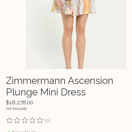
Zimmermann Ascension
Plunge Mini Dress
$18,278.00
IVA incluido
(0)
The rating of this product is
0
out of 5