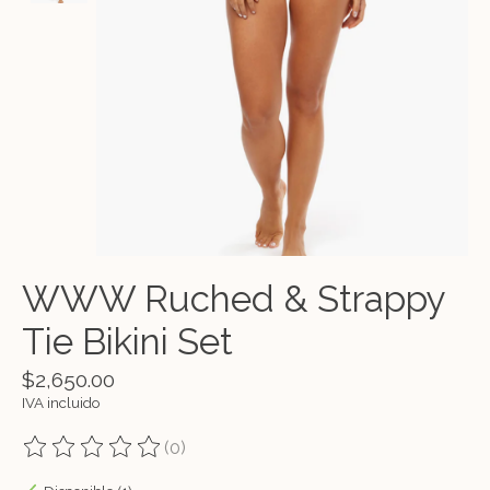
WWW Ruched & Strappy
Tie Bikini Set
$2,650.00
IVA incluido
(0)
The rating of this product is
0
out of 5