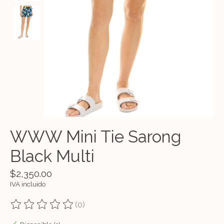
WWW Mini Tie Sarong
Black Multi
$2,350.00
IVA incluido
(0)
The rating of this product is
0
out of 5