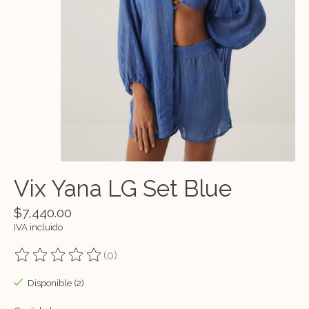
Vix Yana LG Set Blue
$7,440.00
IVA incluido
(0)
The rating of this product is
0
out of 5
Disponible (2)