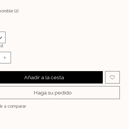
onible (2)
d:
Añadir a la cesta
Haga su pedido
ir a comparar