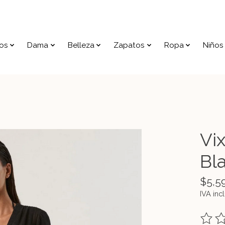
os
Dama
Belleza
Zapatos
Ropa
Niños
Vi
Bl
$5,5
IVA inc
The ra