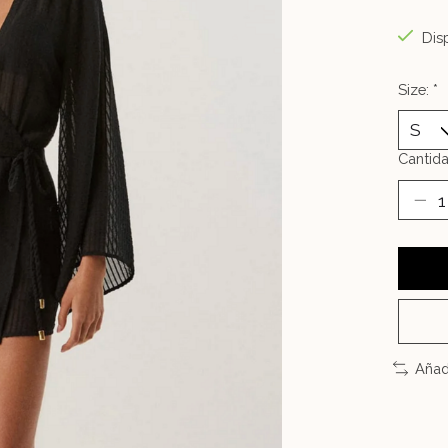
Disp
Size:
*
Cantida
Añad