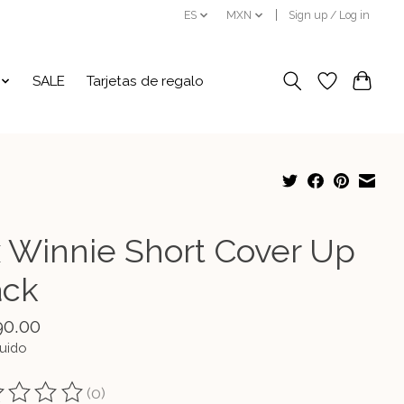
ES
MXN
Sign up / Log in
SALE
Tarjetas de regalo
x Winnie Short Cover Up
ack
90.00
luido
(0)
ting of this product is
0
out of 5