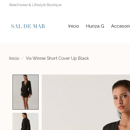
Beachwear & Lifestyle Boutique
Inicio
Hunza G
Accesori
Inicio
/
Vix Winnie Short Cover Up Black
Product image slideshow Items