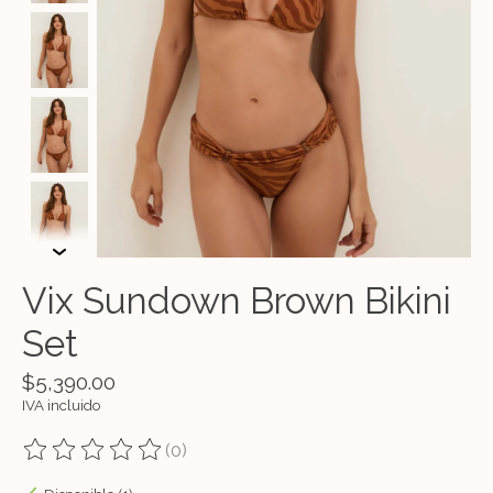
Vix Sundown Brown Bikini
Set
$5,390.00
IVA incluido
(0)
The rating of this product is
0
out of 5