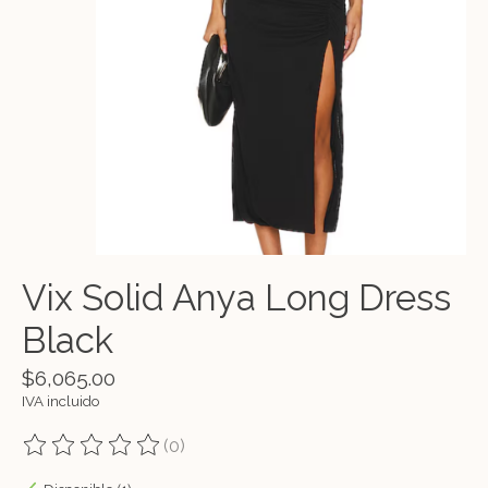
Vix Solid Anya Long Dress
Black
$6,065.00
IVA incluido
(0)
The rating of this product is
0
out of 5