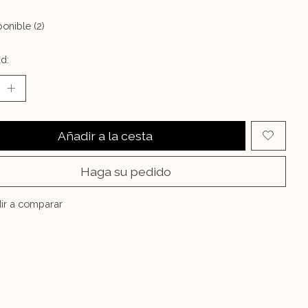
onible (2)
d:
Añadir a la cesta
Haga su pedido
ir a comparar