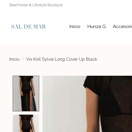
Beachwear & Lifestyle Boutique
Inicio
Hunza G
Accesori
Inicio
/
Vix Knit Sylvie Long Cover Up Black
Product image slideshow Items