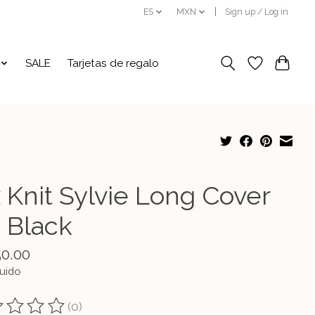
ES
MXN
Sign up / Log in
SALE
Tarjetas de regalo
x Knit Sylvie Long Cover
 Black
50.00
luido
(0)
ting of this product is
0
out of 5