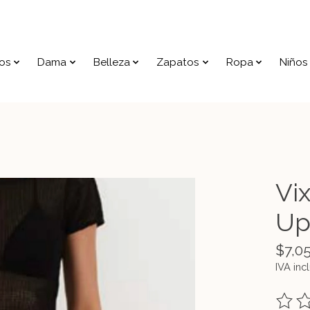
os
Dama
Belleza
Zapatos
Ropa
Niños
Vi
Up
$7,0
IVA inc
The ra