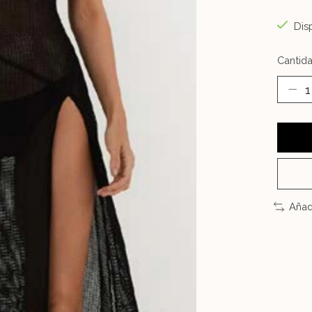
Disp
Cantida
Añad