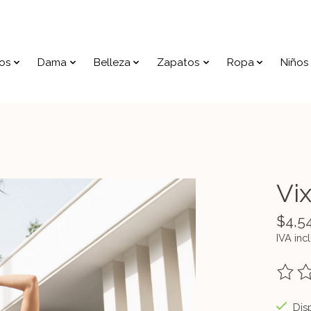
os
Dama
Belleza
Zapatos
Ropa
Niños
Vix
$4,5
IVA inc
The ra
Disp