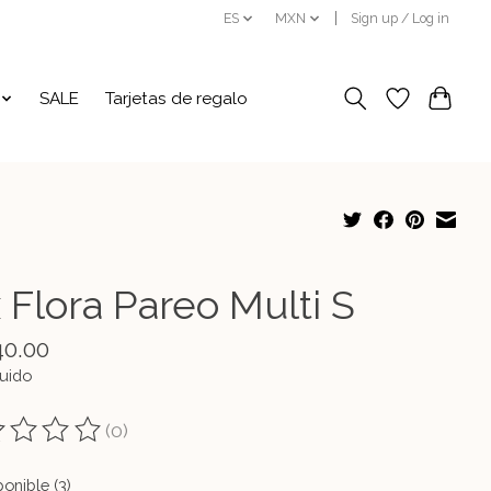
ES
MXN
Sign up / Log in
SALE
Tarjetas de regalo
 Flora Pareo Multi S
40.00
luido
(0)
ting of this product is
0
out of 5
onible (3)