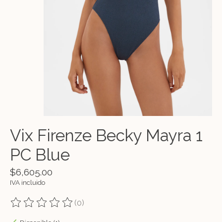
Vix Firenze Becky Mayra 1
PC Blue
$6,605.00
IVA incluido
(0)
The rating of this product is
0
out of 5