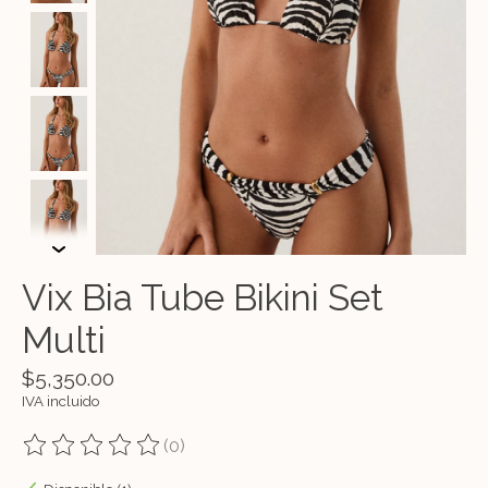
Vix Bia Tube Bikini Set
Multi
$5,350.00
IVA incluido
(0)
The rating of this product is
0
out of 5