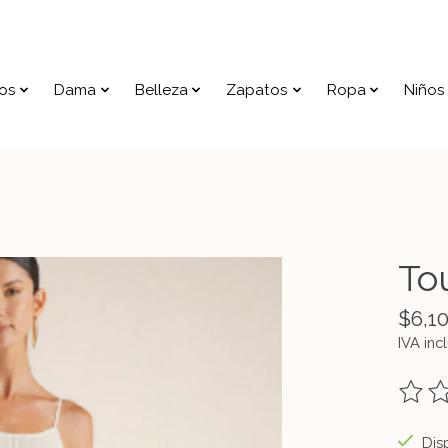
os
Dama
Belleza
Zapatos
Ropa
Niños
To
$6,1
IVA inc
The ra
Disp