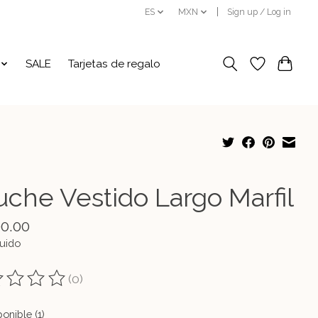
ES
MXN
Sign up / Log in
SALE
Tarjetas de regalo
uche Vestido Largo Marfil
00.00
luido
(0)
ting of this product is
0
out of 5
onible (1)