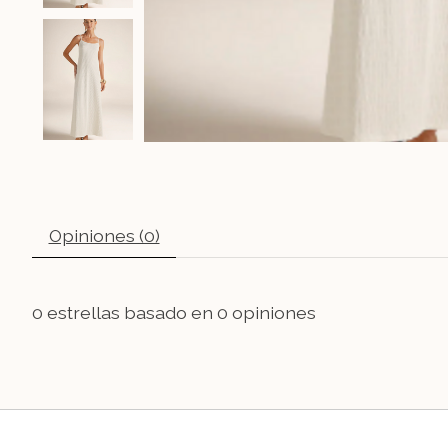
Opiniones (0)
0
estrellas basado en
0
opiniones