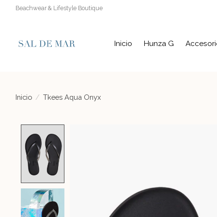
Beachwear & Lifestyle Boutique
Inicio
Hunza G
Accesori
Inicio
/
Tkees Aqua Onyx
Product image slideshow Items