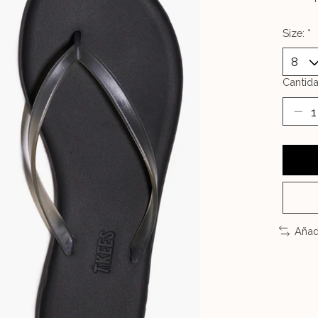
Size:
*
Cantida
Añad