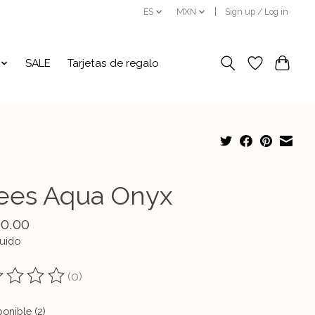
ES
MXN
Sign up / Log in
SALE
Tarjetas de regalo
ees Aqua Onyx
00.00
luido
(0)
ting of this product is
0
out of 5
onible (2)