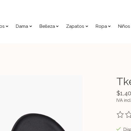
os
Dama
Belleza
Zapatos
Ropa
Niños
Tk
$1,4
IVA inc
The ra
Disp