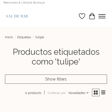
Beachwear & Lifestyle Boutique
Lista de deseos
Cesta
Inicio
/
Etiquetas
/
tulipe
Productos etiquetados
como 'tulipe'
Show filters
Ordenar por
Novedades
0 products