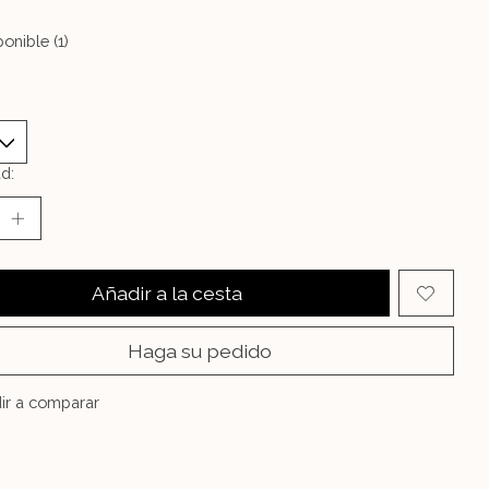
onible (1)
d:
Añadir a la cesta
Haga su pedido
ir a comparar