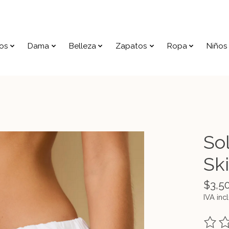
os
Dama
Belleza
Zapatos
Ropa
Niños
Sol
Sk
$3,5
IVA inc
The ra