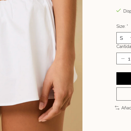
Disp
Size:
*
Cantida
Añad