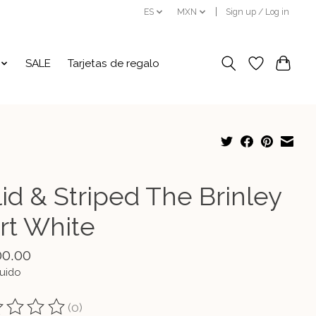
ES
MXN
Sign up / Log in
SALE
Tarjetas de regalo
id & Striped The Brinley
irt White
00.00
luido
(0)
ting of this product is
0
out of 5