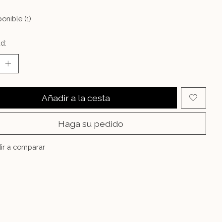
onible (1)
d:
Añadir a la cesta
Haga su pedido
ir a comparar