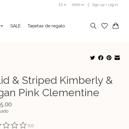
ES
MXN
Sign up / Log in
SALE
Tarjetas de regalo
lid & Striped Kimberly &
gan Pink Clementine
15.00
luido
(0)
ting of this product is
0
out of 5