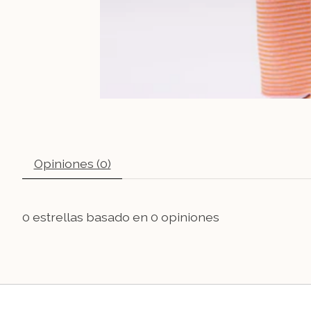
Opiniones (0)
0
estrellas basado en
0
opiniones