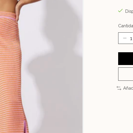
Disp
Cantida
Añad