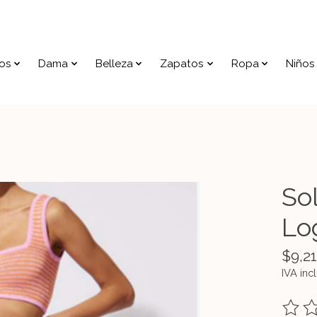
os
Dama
Belleza
Zapatos
Ropa
Niños
So
Lo
$9,2
IVA inc
The ra