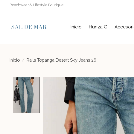
Beachwear & Lifestyle Boutique
Inicio
Hunza G
Accesori
Inicio
/
Rails Topanga Desert Sky Jeans 26
Product image slideshow Items