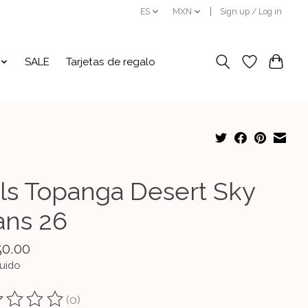
ES
MXN
Sign up / Log in
SALE
Tarjetas de regalo
ils Topanga Desert Sky
ans 26
50.00
luido
(0)
ting of this product is
0
out of 5