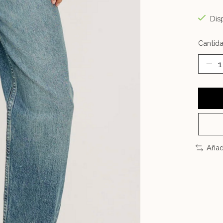
Disp
Cantida
Añad