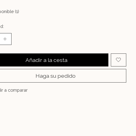
onible (1)
d:
Añadir a la cesta
Haga su pedido
ir a comparar