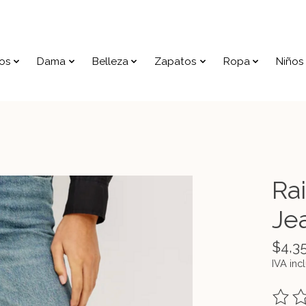
os
Dama
Belleza
Zapatos
Ropa
Niños
Ra
Je
$4,3
IVA inc
The ra