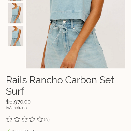
Rails Rancho Carbon Set
Surf
$6,970.00
IVA incluido
(0)
The rating of this product is
0
out of 5