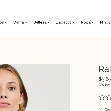
os
Dama
Belleza
Zapatos
Ropa
Niños
Ra
$3,8
IVA inc
The ra
Disp