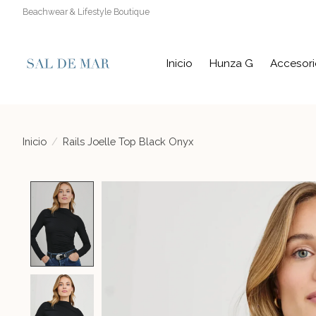
Beachwear & Lifestyle Boutique
Inicio
Hunza G
Accesori
Inicio
/
Rails Joelle Top Black Onyx
Product image slideshow Items