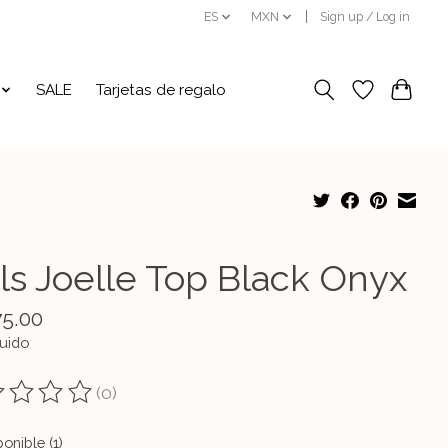
ES
MXN
Sign up / Log in
SALE
Tarjetas de regalo
ils Joelle Top Black Onyx
75.00
luido
(0)
ting of this product is
0
out of 5
onible (1)