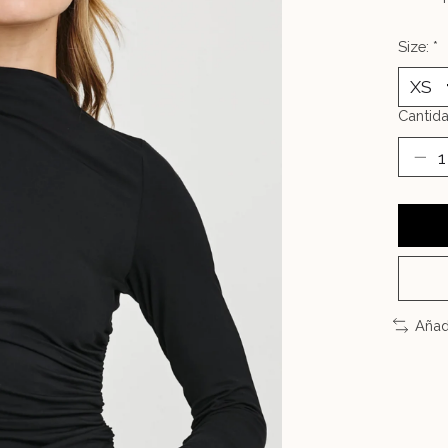
Size:
*
Cantida
Añad