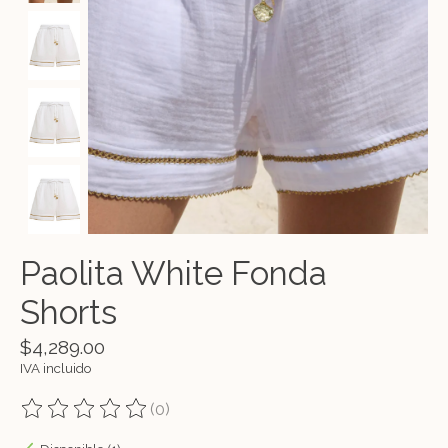
Paolita White Fonda
Shorts
$4,289.00
IVA incluido
(0)
The rating of this product is
0
out of 5