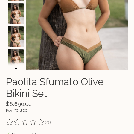
Paolita Sfumato Olive
Bikini Set
$6,690.00
IVA incluido
(0)
The rating of this product is
0
out of 5