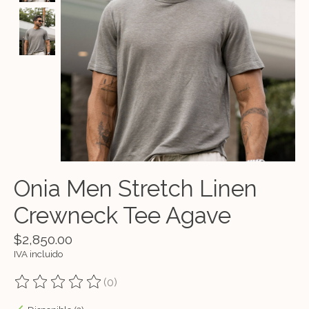
Onia Men Stretch Linen
Crewneck Tee Agave
$2,850.00
IVA incluido
(0)
The rating of this product is
0
out of 5