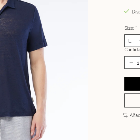
Disp
Size:
*
Cantida
Añad