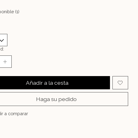
onible (1)
d:
Añadir a la cesta
Haga su pedido
ir a comparar