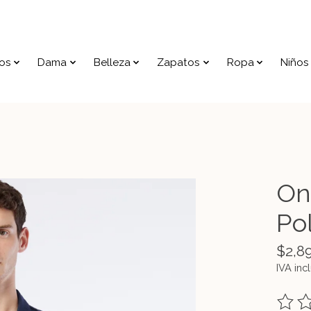
os
Dama
Belleza
Zapatos
Ropa
Niños
On
Po
$2,8
IVA inc
The ra