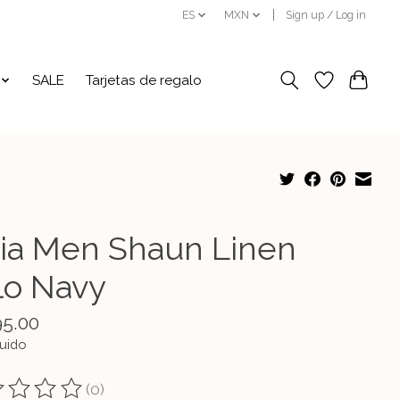
ES
MXN
Sign up / Log in
SALE
Tarjetas de regalo
ia Men Shaun Linen
lo Navy
95.00
luido
(0)
ting of this product is
0
out of 5