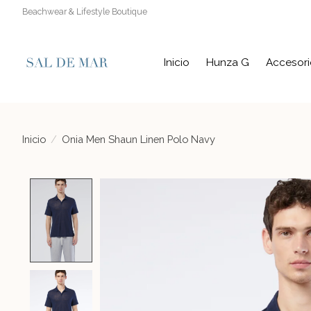
Beachwear & Lifestyle Boutique
Inicio
Hunza G
Accesori
Inicio
/
Onia Men Shaun Linen Polo Navy
Product image slideshow Items