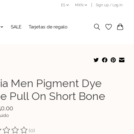
ES
MXN
Sign up / Log in
SALE
Tarjetas de regalo
ia Men Pigment Dye
ne Pull On Short Bone
50.00
luido
(0)
ting of this product is
0
out of 5