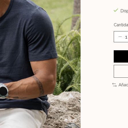
Disp
Cantida
Añad