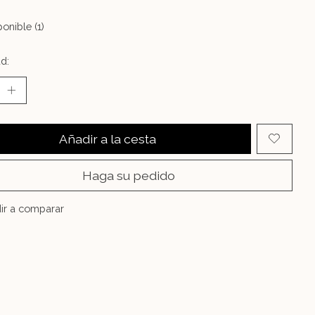
onible (1)
d:
Añadir a la cesta
Haga su pedido
ir a comparar