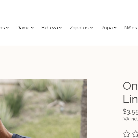
os
Dama
Belleza
Zapatos
Ropa
Niños
On
Li
$3,5
IVA inc
The ra