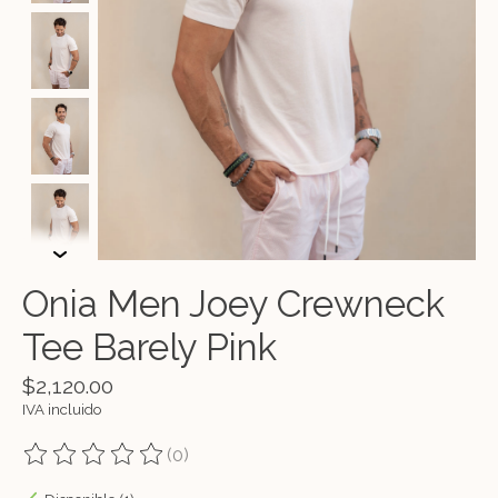
Onia Men Joey Crewneck
Tee Barely Pink
$2,120.00
IVA incluido
(0)
The rating of this product is
0
out of 5