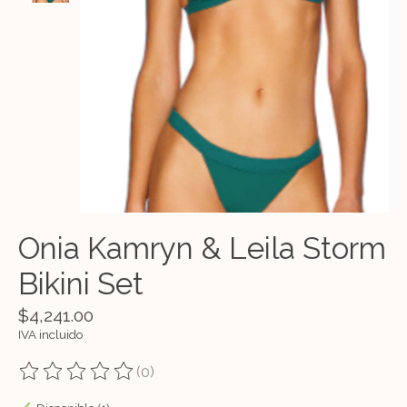
Onia Kamryn & Leila Storm
Bikini Set
$4,241.00
IVA incluido
(0)
The rating of this product is
0
out of 5