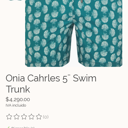
Onia Cahrles 5¨ Swim
Trunk
$4,290.00
IVA incluido
(0)
The rating of this product is
0
out of 5