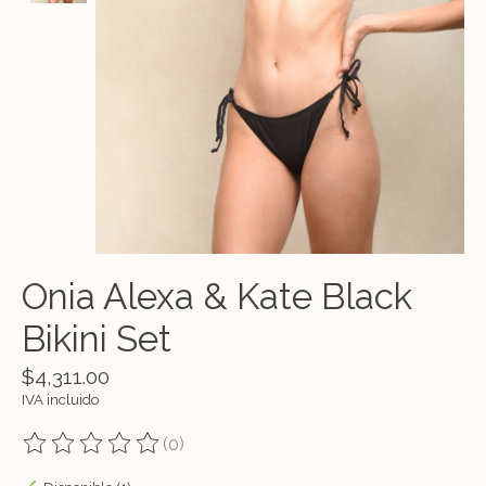
Onia Alexa & Kate Black
Bikini Set
$4,311.00
IVA incluido
(0)
The rating of this product is
0
out of 5