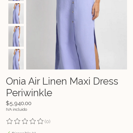
Onia Air Linen Maxi Dress
Periwinkle
$5,940.00
IVA incluido
(0)
The rating of this product is
0
out of 5