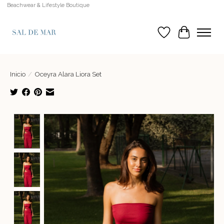
Beachwear & Lifestyle Boutique
Lista de deseos
Cesta
Inicio
/
Oceyra Alara Liora Set
Product image slideshow Items