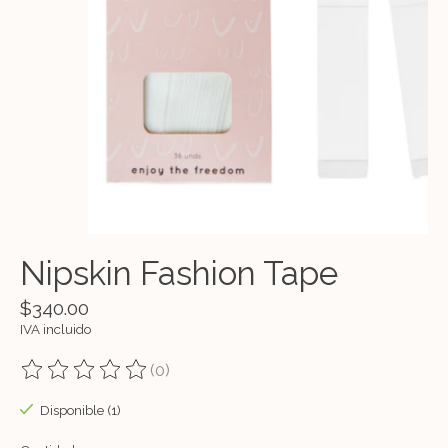
Nipskin Fashion Tape
$340.00
IVA incluido
(0)
The rating of this product is
0
out of 5
Disponible (1)