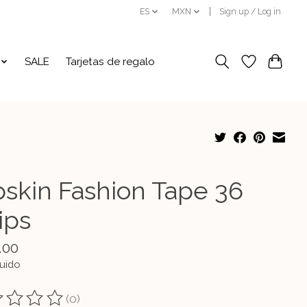
ES
MXN
Sign up / Log in
SALE
Tarjetas de regalo
pskin Fashion Tape 36
ips
.00
luido
(0)
ting of this product is
0
out of 5