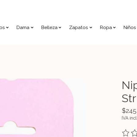
os
Dama
Belleza
Zapatos
Ropa
Niños
Ni
Str
$245
IVA inc
The ra