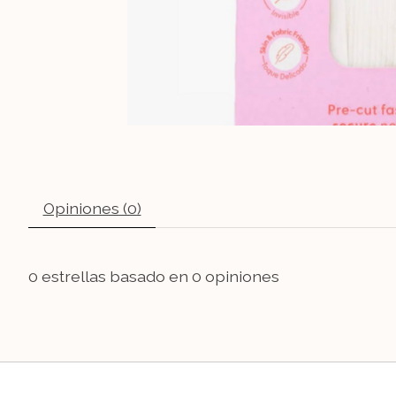
Opiniones (0)
0
estrellas basado en
0
opiniones