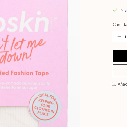
Disp
Cantida
Añad