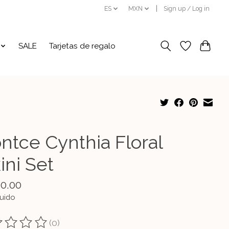
ES
MXN
Sign up / Log in
SALE
Tarjetas de regalo
ntce Cynthia Floral
ini Set
10.00
luido
(0)
ting of this product is
0
out of 5