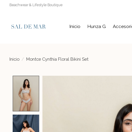
Beachwear & Lifestyle Boutique
Inicio
Hunza G
Accesori
Inicio
/
Montce Cynthia Floral Bikini Set
Product image slideshow Items