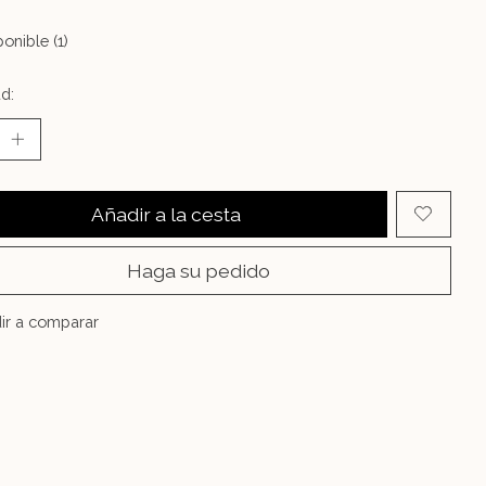
onible (1)
d:
Añadir a la cesta
Haga su pedido
ir a comparar