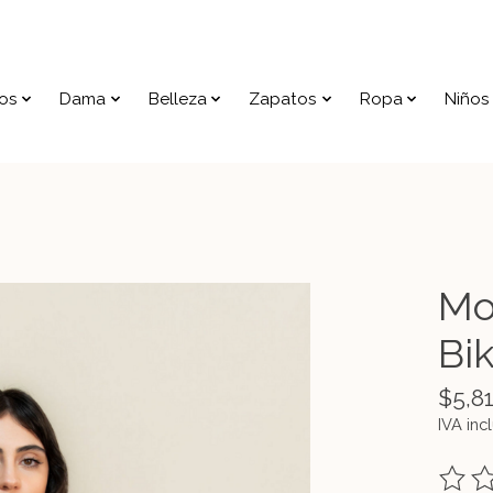
os
Dama
Belleza
Zapatos
Ropa
Niños
Mo
Bik
$5,8
IVA inc
The ra