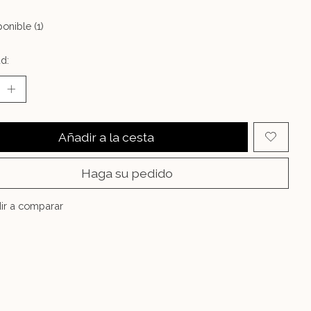
onible (1)
d:
Añadir a la cesta
Haga su pedido
ir a comparar