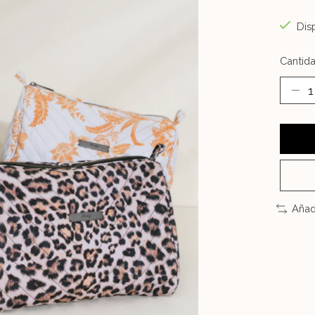
Disp
Cantida
Añad