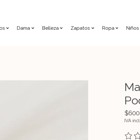
os
Dama
Belleza
Zapatos
Ropa
Niños
Ma
Po
$600
IVA inc
The ra