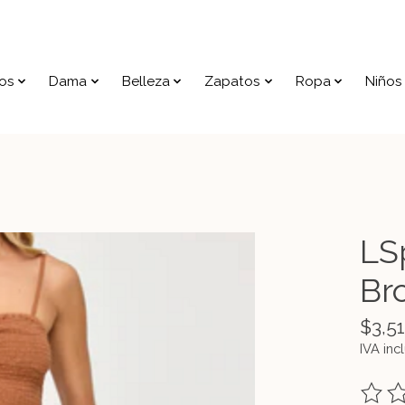
os
Dama
Belleza
Zapatos
Ropa
Niños
LS
Br
$3,5
IVA inc
The ra