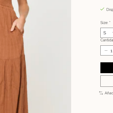
Disp
Size:
*
Cantida
Añad