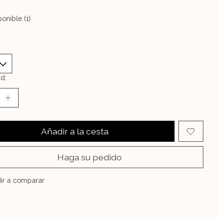
onible (1)
d:
Añadir a la cesta
Haga su pedido
ir a comparar