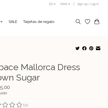
ES
MXN
Sign up / Log in
SALE
Tarjetas de regalo
pace Mallorca Dress
own Sugar
15.00
luido
(0)
ting of this product is
0
out of 5