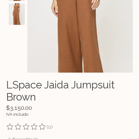
LSpace Jaida Jumpsuit
Brown
$3,150.00
IVA incluido
(0)
The rating of this product is
0
out of 5