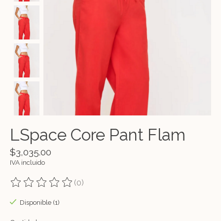
LSpace Core Pant Flam
$3,035.00
IVA incluido
(0)
The rating of this product is
0
out of 5
Disponible (1)