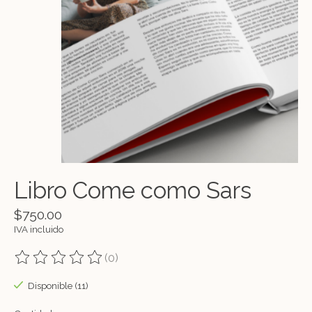
Libro Come como Sars
$750.00
IVA incluido
(0)
The rating of this product is
0
out of 5
Disponible (11)