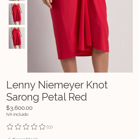
Lenny Niemeyer Knot
Sarong Petal Red
$3,600.00
IVA incluido
(0)
The rating of this product is
0
out of 5