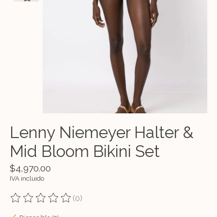
Lenny Niemeyer Halter &
Mid Bloom Bikini Set
$4,970.00
IVA incluido
(0)
The rating of this product is
0
out of 5