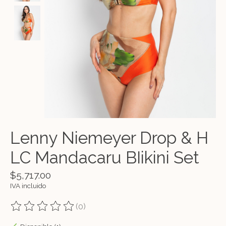
Lenny Niemeyer Drop & H
LC Mandacaru BIikini Set
$5,717.00
IVA incluido
(0)
The rating of this product is
0
out of 5