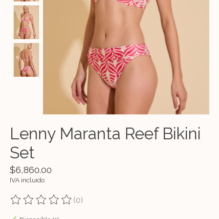
Lenny Maranta Reef Bikini
Set
$6,860.00
IVA incluido
(0)
The rating of this product is
0
out of 5