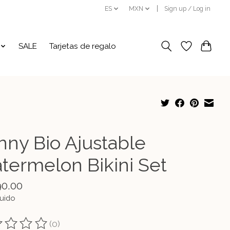
ES
MXN
Sign up / Log in
SALE
Tarjetas de regalo
nny Bio Ajustable
termelon Bikini Set
90.00
luido
(0)
ting of this product is
0
out of 5