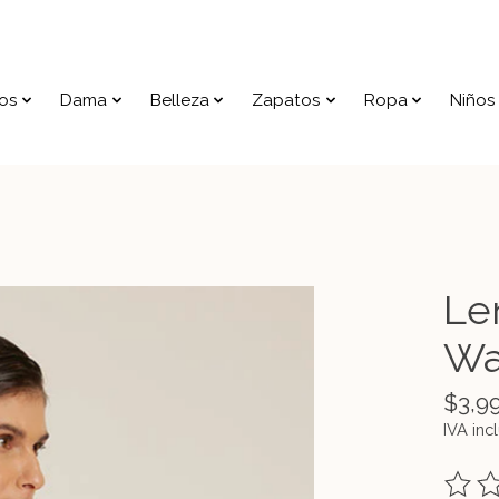
os
Dama
Belleza
Zapatos
Ropa
Niños
Le
Wa
$3,9
IVA inc
The ra