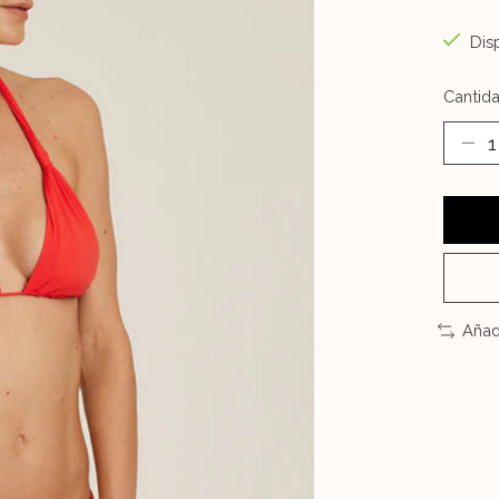
Disp
Cantida
Añad