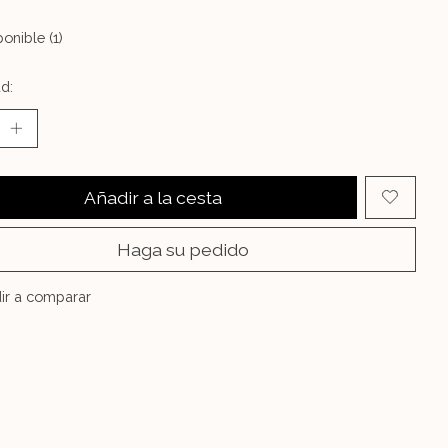
onible (1)
d:
Añadir a la cesta
Haga su pedido
ir a comparar